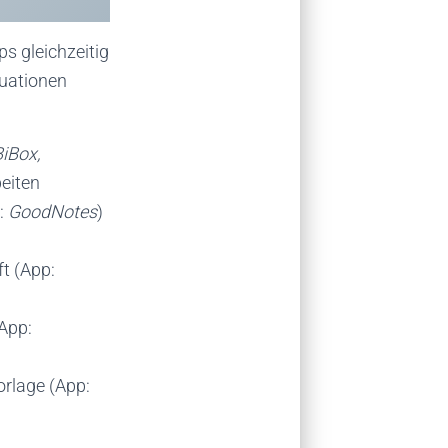
ps gleichzeitig
tuationen
BiBox,
beiten
p:
GoodNotes
)
ft (App:
(App:
vorlage (App: