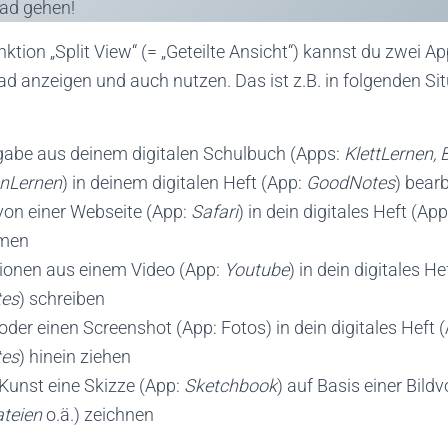
ad gehen!
nktion „Split View“ (= „Geteilte Ansicht“) kannst du zwei Ap
ad anzeigen und auch nutzen. Das ist z.B. in folgenden Si
gabe aus deinem digitalen Schulbuch (Apps:
KlettLernen, 
nLernen
) in deinem digitalen Heft (App:
GoodNotes
) bear
von einer Webseite (App:
Safari
) in dein digitales Heft (Ap
men
ionen aus einem Video (App:
Youtube
) in dein digitales He
es
) schreiben
oder einen Screenshot (App: Fotos) in dein digitales Heft 
es
) hinein ziehen
Kunst eine Skizze (App:
Sketchbook
) auf Basis einer Bild
teien
o.ä.) zeichnen