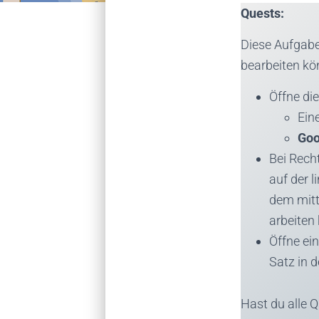
Quests:
Diese Aufgabe
bearbeiten kö
Öffne die
Ein
Goo
Bei Rech
auf der l
dem mitt
arbeiten
Öffne ein
Satz in d
Hast du alle Q