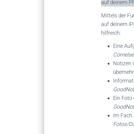
auf deinem Pf
Mittels der Fu
auf deinem iP
hilfreich:
Eine Auf
Cornelse
Notizen 
überneh
Informat
GoodNot
Ein Foto 
GoodNot
Im Fach 
Fotos/Da