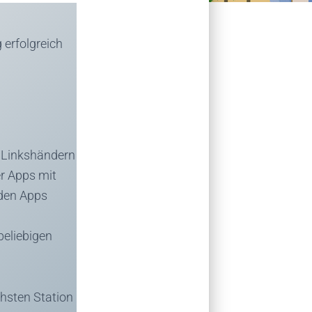
erfolgreich
i Linkshändern
er Apps mit
iden Apps
beliebigen
chsten Station