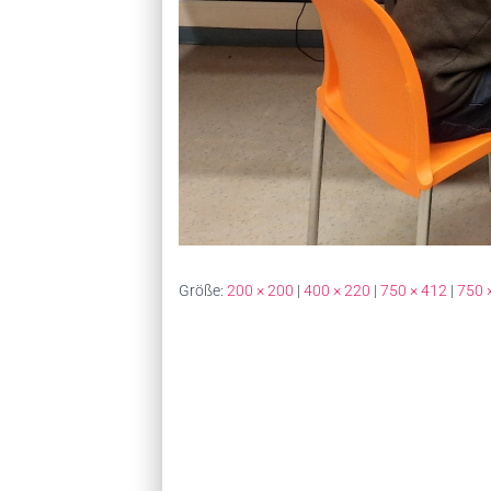
Größe:
200 × 200
|
400 × 220
|
750 × 412
|
750 