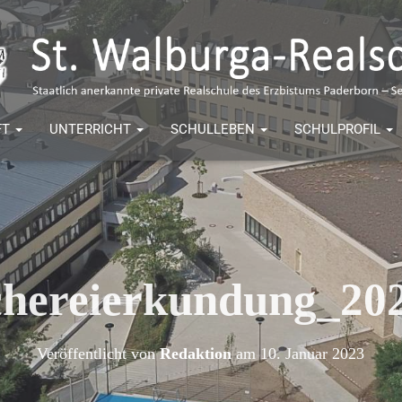
FT
UNTERRICHT
SCHULLEBEN
SCHULPROFIL
hereierkundung_20
Veröffentlicht von
Redaktion
am
10. Januar 2023