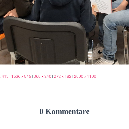
× 413
|
1536 × 845
|
360 × 240
|
272 × 182
|
2000 × 1100
0 Kommentare