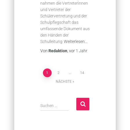
nahmen die Vertreterinnen
und Vertreter der
Schülervertretung und der
Schulpflegschaft das
umfassende Dokument aus
den Händen der
Schulleitung
Weiterlesen…
Von
Redaktion
, vor
1 Jahr
Seitennummerierung
1
2
…
14
NÄCHSTE
der
Beiträge
S
Suchen …
u
c
h
e