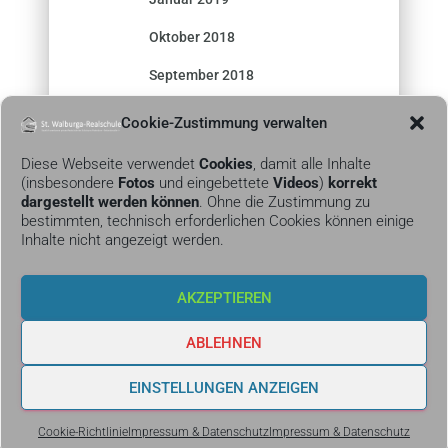
Oktober 2018
September 2018
Cookie-Zustimmung verwalten
Diese Webseite verwendet
Cookies
, damit alle Inhalte
(insbesondere
Fotos
und eingebettete
Videos
)
korrekt
dargestellt werden können
. Ohne die Zustimmung zu
bestimmten, technisch erforderlichen Cookies können einige
Inhalte nicht angezeigt werden.
KONTAKT
AKZEPTIEREN
IMPRESSUM &
DATENSCHUTZ
ABLEHNEN
COOKIE-RICHTLINIE
EINSTELLUNGEN ANZEIGEN
(EU)
Cookie-Richtlinie
Impressum & Datenschutz
Impressum & Datenschutz