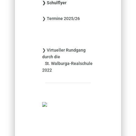
❯ Schulflyer
n
n
❯ Termine 2025/26
a
c
h
:
❯ Virtueller Rundgang
durch die
St. Walburga-Realschule
2022