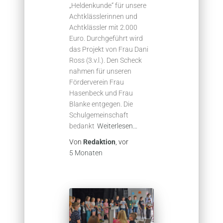
„Heldenkunde“ für unsere
Achtklässlerinnen und
Achtklässler mit 2.000
Euro. Durchgeführt wird
das Projekt von Frau Dani
Ross (3.v.l.). Den Scheck
nahmen für unseren
Förderverein Frau
Hasenbeck und Frau
Blanke entgegen. Die
Schulgemeinschaft
bedankt
Weiterlesen…
Von
Redaktion
, vor
5 Monaten