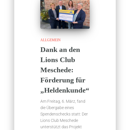
ALLGEMEIN
Dank an den
Lions Club
Meschede:
Förderung für
„Heldenkunde“
Am Freitag, 6. März, fand
die Übergabe eines
Spendenschecks statt: Der
Lions Club Meschede
unterstützt das Projekt