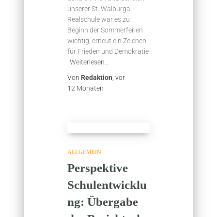
unserer St. Walburga-
Realschule war es zu
Beginn der Sommerferien
wichtig, erneut ein Zeichen
für Frieden und Demokratie
Weiterlesen…
Von
Redaktion
, vor
12 Monaten
ALLGEMEIN
Perspektive
Schulentwicklu
ng: Übergabe