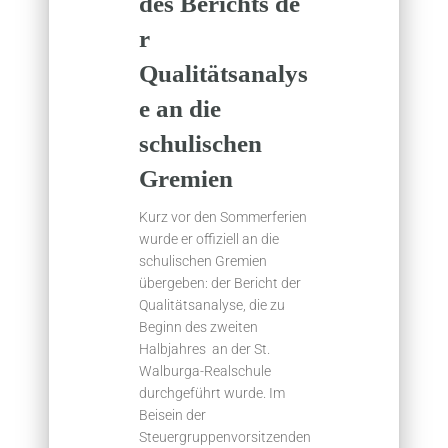
des Berichts de
r
Qualitätsanalys
e an die
schulischen
Gremien
Kurz vor den Sommerferien
wurde er offiziell an die
schulischen Gremien
übergeben: der Bericht der
Qualitätsanalyse, die zu
Beginn des zweiten
Halbjahres an der St.
Walburga-Realschule
durchgeführt wurde. Im
Beisein der
Steuergruppenvorsitzenden