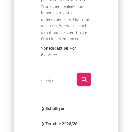
Wünschen begleiten und
haben dazu ganz
unterschiedliche Bildgrüße
gestaltet. Wir wollen euch
damit mutmachend in die
Osterferien entlassen.
Von
Redaktion
, vor
6 Jahren
S
Suchen …
u
c
h
e
❯ Schulflyer
n
n
❯ Termine 2025/26
a
c