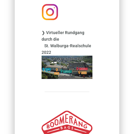
h
:
❯ Virtueller Rundgang
durch die
St. Walburga-Realschule
2022