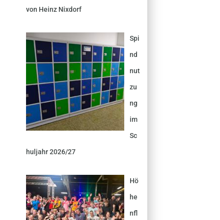
von Heinz Nixdorf
Spi
nd
nut
zu
ng
im
Sc
huljahr 2026/27
Hö
he
nfl