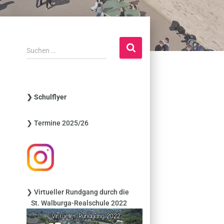
S
Suchen …
u
c
h
e
❯ Schulflyer
n
n
❯ Termine 2025/26
a
c
h
:
❯ Virtueller Rundgang durch die
St. Walburga-Realschule 2022