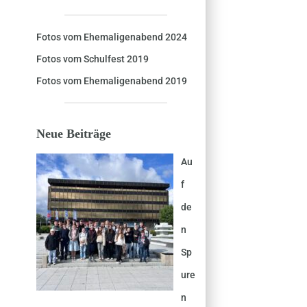
Fotos vom Ehemaligenabend 2024
Fotos vom Schulfest 2019
Fotos vom Ehemaligenabend 2019
Neue Beiträge
Au
f
de
n
Sp
ure
n