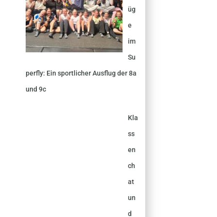
üg
e
im
Su
perfly: Ein sportlicher Ausflug der 8a
und 9c
Kla
ss
en
ch
at
un
d