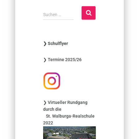
S
Suchen …
u
c
h
e
❯ Schulflyer
n
n
❯ Termine 2025/26
a
c
h
:
❯ Virtueller Rundgang
durch die
St. Walburga-Realschule
2022