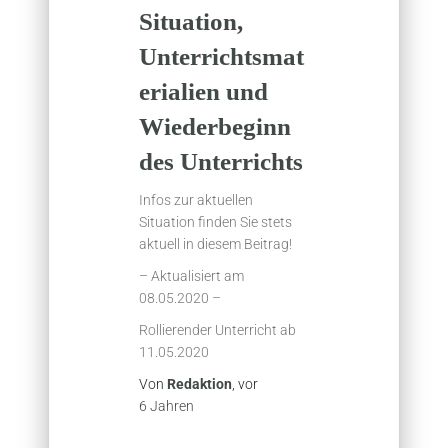
Situation,
Unterrichtsmat
erialien und
Wiederbeginn
des Unterrichts
Infos zur aktuellen
Situation finden Sie stets
aktuell in diesem Beitrag!
– Aktualisiert am
08.05.2020 –
Rollierender Unterricht ab
11.05.2020
Von
Redaktion
, vor
6 Jahren