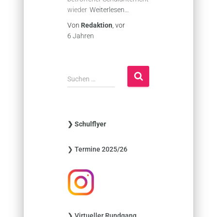
wieder
Weiterlesen…
Von
Redaktion
, vor
6 Jahren
S
Suchen …
u
c
h
e
❯ Schulflyer
n
n
❯ Termine 2025/26
a
c
h
:
❯ Virtueller Rundgang