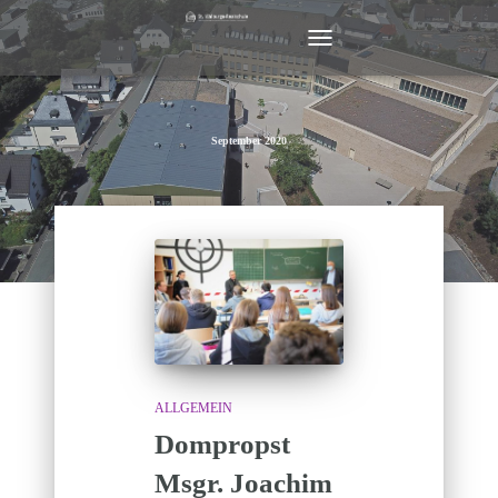
NAVIGATION
UMSCHALTEN
September 2020
ALLGEMEIN
Dompropst
Msgr. Joachim