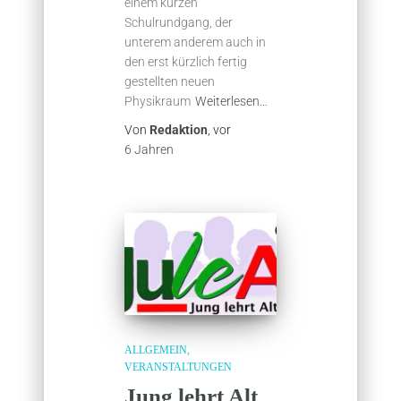
einem kurzen
Schulrundgang, der
unterem anderem auch in
den erst kürzlich fertig
gestellten neuen
Physikraum
Weiterlesen…
Von
Redaktion
, vor
6 Jahren
ALLGEMEIN
VERANSTALTUNGEN
Jung lehrt Alt