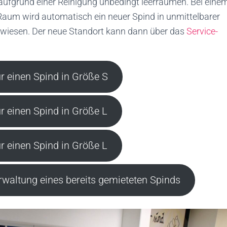
ufgrund einer Reinigung unbedingt leerräumen. Bei eine
Raum wird automatisch ein neuer Spind in unmittelbarer
iesen. Der neue Standort kann dann über das
Service-
 einen Spind in Größe S
 einen Spind in Größe L
 einen Spind in Größe L
rwaltung eines bereits gemieteten Spinds