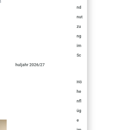
m
nd
nut
zu
ng
im
Sc
huljahr 2026/27
Hö
he
nfl
üg
e
im