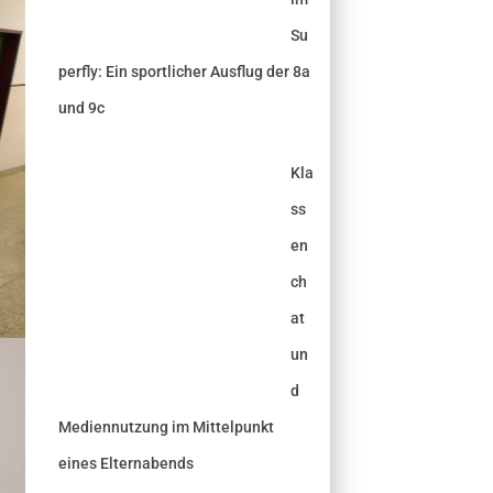
Su
perfly: Ein sportlicher Ausflug der 8a
und 9c
Kla
ss
en
ch
at
un
d
Mediennutzung im Mittelpunkt
eines Elternabends