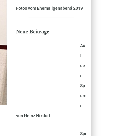
Fotos vom Ehemaligenabend 2019
Neue Beiträge
Au
f
de
n
Sp
ure
n
von Heinz Nixdorf
Spi