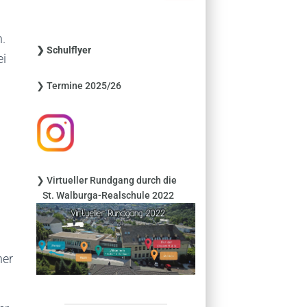
c
h
.
e
❯ Schulflyer
n
ei
n
❯ Termine 2025/26
a
c
h
:
❯ Virtueller Rundgang durch die
St. Walburga-Realschule 2022
her