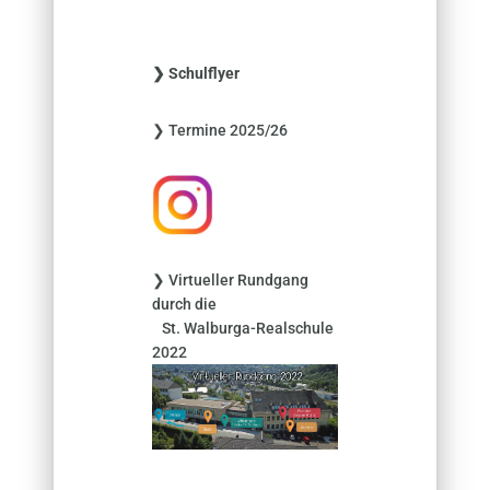
c
h
e
❯ Schulflyer
n
n
❯ Termine 2025/26
a
c
h
:
❯ Virtueller Rundgang
durch die
St. Walburga-Realschule
2022