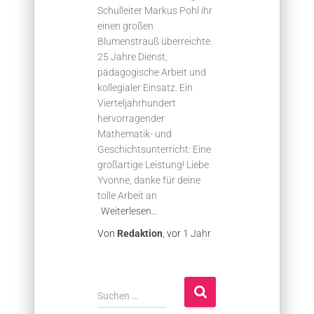
Schulleiter Markus Pohl ihr
einen großen
Blumenstrauß überreichte.
25 Jahre Dienst,
pädagogische Arbeit und
kollegialer Einsatz. Ein
Vierteljahrhundert
hervorragender
Mathematik- und
Geschichtsunterricht: Eine
großartige Leistung! Liebe
Yvonne, danke für deine
tolle Arbeit an
Weiterlesen…
Von
Redaktion
, vor
1 Jahr
S
Suchen …
u