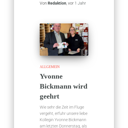
Von
Redaktion
, vor
1 Jahr
ALLGEMEIN
Yvonne
Bickmann wird
geehrt
Wie sehr die Zeit im Fluge
vergeht, erfuhr unsere liebe
Kollegin Yvonne Bickmann
am letzten Donnerstag, als