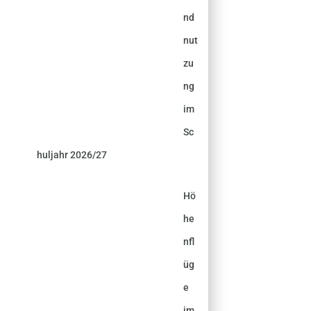
nd
nut
zu
ng
im
Sc
huljahr 2026/27
Hö
he
nfl
üg
e
im