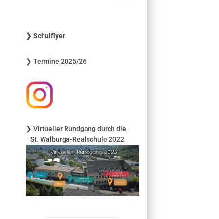
c
h
e
❯ Schulflyer
n
n
❯ Termine 2025/26
a
c
h
:
❯ Virtueller Rundgang durch die
St. Walburga-Realschule 2022