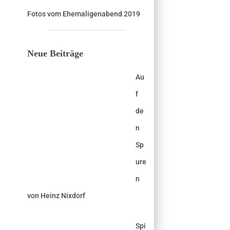
Fotos vom Ehemaligenabend 2019
Neue Beiträge
Au
f
de
n
Sp
ure
n
von Heinz Nixdorf
Spi