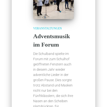
VERANSTALTUNGEN
Adventsmusik
im Forum
Die Schulband spielte im
Forum mit zum Schulhof
geöffneten Fenstern auch
in diesem Jahr wieder
adventliche Lieder in der
großen Pause. Dies sorgte
trotz Abstand und Masken
nicht nur bei den
Fünftklässlern, die sich ihre
Nasen an den Scheiben
plattdrückten, für