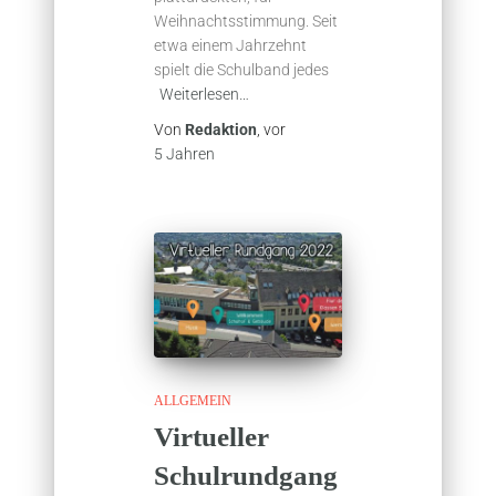
Weihnachtsstimmung. Seit
etwa einem Jahrzehnt
spielt die Schulband jedes
Weiterlesen…
Von
Redaktion
, vor
5 Jahren
ALLGEMEIN
Virtueller
Schulrundgang