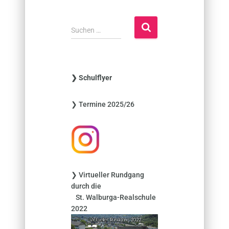
S
Suchen …
u
c
h
e
❯ Schulflyer
n
n
❯ Termine 2025/26
a
c
h
:
❯ Virtueller Rundgang
durch die
St. Walburga-Realschule
2022