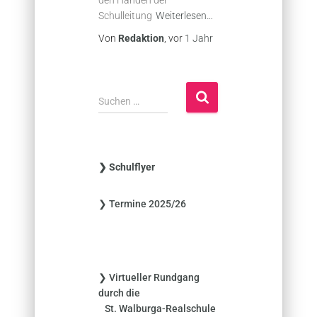
Schulleitung
Weiterlesen…
Von
Redaktion
, vor
1 Jahr
S
Suchen …
u
c
h
e
❯ Schulflyer
n
n
❯ Termine 2025/26
a
c
h
:
❯ Virtueller Rundgang
durch die
St. Walburga-Realschule