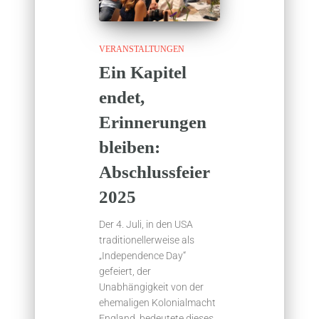
VERANSTALTUNGEN
Ein Kapitel
endet,
Erinnerungen
bleiben:
Abschlussfeier
2025
Der 4. Juli, in den USA
traditionellerweise als
„Independence Day“
gefeiert, der
Unabhängigkeit von der
ehemaligen Kolonialmacht
England, bedeutete dieses