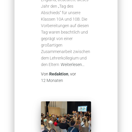
Jahr den „Tag des
Abschieds“ für unsere
Klassen 10A und 10B. Die
Vorbereitungen auf diesen
Tag waren beachtlich und
geprägt von einer
großartigen
Zusammenarbeit zwischen
dem Lehrerkollegium und
den Eltern
Weiterlesen…
Von
Redaktion
, vor
12 Monaten