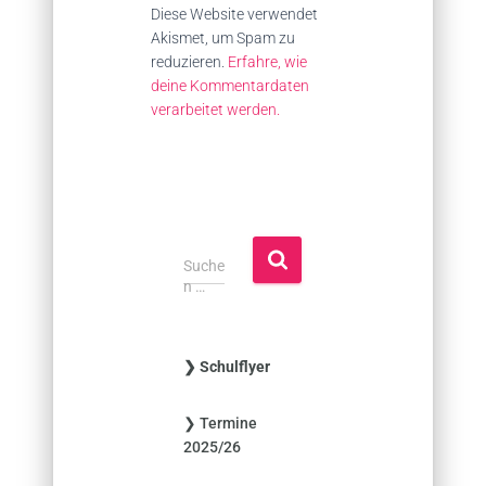
Diese Website verwendet
Akismet, um Spam zu
reduzieren.
Erfahre, wie
deine Kommentardaten
verarbeitet werden.
S
Suche
u
n …
c
h
e
❯ Schulflyer
n
n
❯ Termine
a
2025/26
c
h