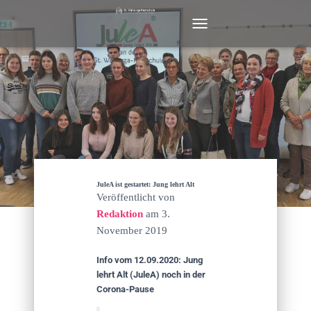
N
A
V
I
G
A
T
I
O
N
U
M
JuleA ist gestartet: Jung lehrt Alt
S
Veröffentlicht von
C
Redaktion
am
3.
H
November 2019
A
L
T
Info vom 12.09.2020: Jung
E
lehrt Alt (JuleA) noch in der
N
Corona-Pause