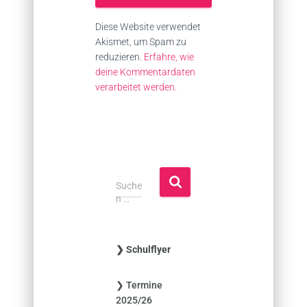
Diese Website verwendet
Akismet, um Spam zu
reduzieren.
Erfahre, wie
deine Kommentardaten
verarbeitet werden.
S
Suche
u
n …
c
h
e
❯ Schulflyer
n
n
❯ Termine
a
2025/26
c