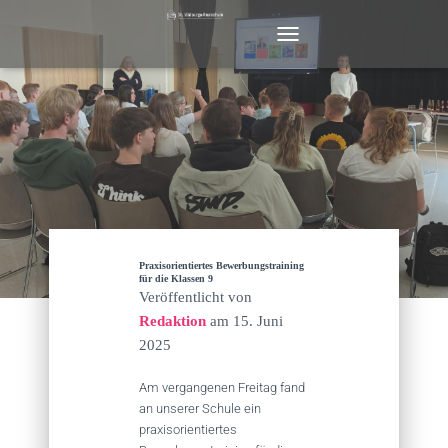
N
A
V
I
G
A
T
I
O
N
U
M
Praxisorientiertes Bewerbungstraining
S
für die Klassen 9
Veröffentlicht von
C
H
Redaktion
am
15. Juni
A
2025
L
T
Am vergangenen Freitag fand
E
an unserer Schule ein
N
praxisorientiertes