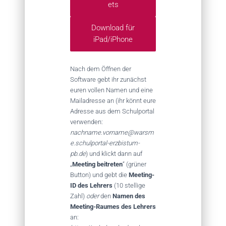
ets
Download für
iPad/iPhone
Nach dem Öffnen der
Software gebt ihr zunächst
euren vollen Namen und eine
Mailadresse an (ihr könnt eure
Adresse aus dem Schulportal
verwenden:
nachname.vorname@warsm
e.schulportal-erzbistum-
pb.de
) und klickt dann auf
„
Meeting beitreten
“ (grüner
Button) und gebt die
Meeting-
ID des Lehrers
(10 stellige
Zahl)
oder
den
Namen des
Meeting-Raumes des Lehrers
an: