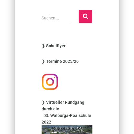
S
Suchen …
u
c
h
e
❯ Schulflyer
n
n
❯ Termine 2025/26
a
c
h
:
❯ Virtueller Rundgang
durch die
St. Walburga-Realschule
2022