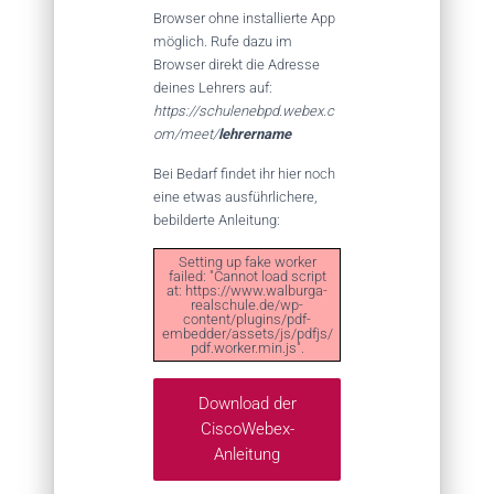
Browser ohne installierte App
möglich. Rufe dazu im
Browser direkt die Adresse
deines Lehrers auf:
https://schulenebpd.webex.c
om/meet/
lehrername
Bei Bedarf findet ihr hier noch
eine etwas ausführlichere,
bebilderte Anleitung:
Setting up fake worker
failed: "Cannot load script
at: https://www.walburga-
realschule.de/wp-
content/plugins/pdf-
embedder/assets/js/pdfjs/
pdf.worker.min.js".
Download der
CiscoWebex-
Anleitung