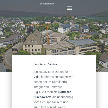
N
A
V
I
G
A
T
I
O
N
U
M
Cisco Webex: Anleitung
S
C
Als zusätzliche Option für
H
Videokonferenzen nutzen wir
A
neben der im Schulportal
L
integrierten Software
T
BigBlueButton die
Software
E
CiscoWebex
, die unabhängig
N
vom Schulportal läuft und
auch funktioniert, wenn