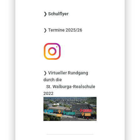
h
e
❯ Schulflyer
n
n
❯ Termine 2025/26
a
c
h
:
❯ Virtueller Rundgang
durch die
St. Walburga-Realschule
2022