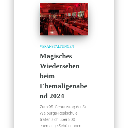
VERANSTALTUNGEN
Magisches
Wiedersehen
beim
Ehemaligenabe
nd 2024
Zum 95. Geburtstag der St.
Walburga-Realschule
trafen sich über 800
ehemalige Schülerinnen