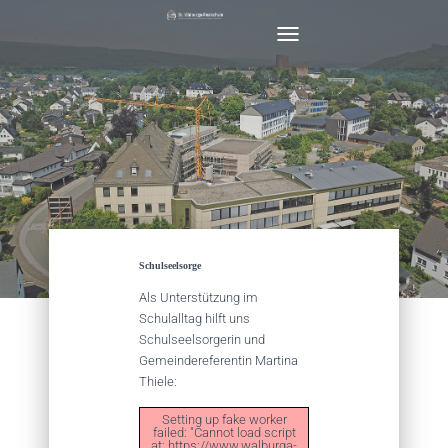
N
A
V
I
G
A
T
I
O
N
U
M
Schulseelsorge
S
C
Als Unterstützung im
H
Schulalltag hilft uns
A
Schulseelsorgerin und
L
Gemeindereferentin Martina
T
Thiele:
E
N
Setting up fake worker
failed: "Cannot load script
at: https://www.walburga-