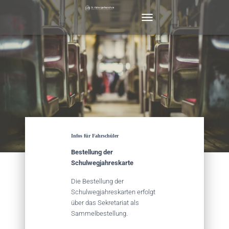
N
A
V
I
G
A
T
I
O
N
U
M
Infos für Fahrschüler
S
C
Bestellung der
H
Schulwegjahreskarte
A
L
Die Bestellung der
T
Schulwegjahreskarten erfolgt
E
über das Sekretariat als
N
Sammelbestellung.