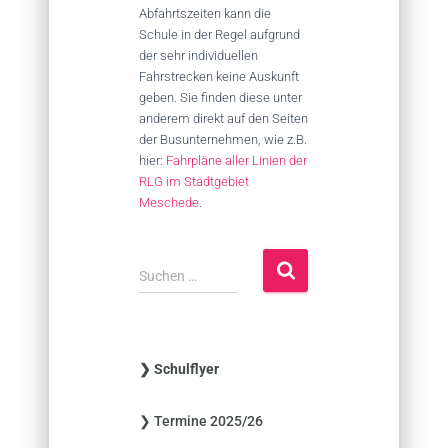
Abfahrtszeiten kann die
Schule in der Regel aufgrund
der sehr individuellen
Fahrstrecken keine Auskunft
geben. Sie finden diese unter
anderem direkt auf den Seiten
der Busunternehmen, wie z.B.
hier:
Fahrpläne aller Linien der
RLG im Stadtgebiet
Meschede
.
S
Suchen …
u
c
h
e
❯ Schulflyer
n
n
❯ Termine 2025/26
a
c