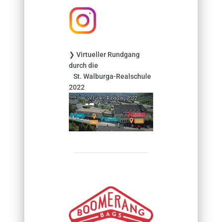
h
:
❯ Virtueller Rundgang
durch die
St. Walburga-Realschule
2022