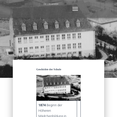
N
A
V
I
G
A
T
I
O
N
U
M
Geschichte der Schule
S
C
H
A
L
T
E
1874
Beginn der
N
Höheren
Mädchenbildung in