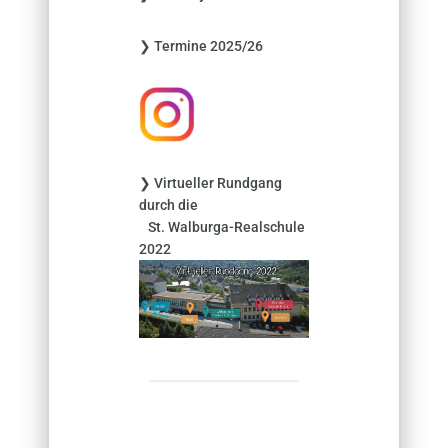
n
n
❯ Termine 2025/26
a
c
h
:
❯ Virtueller Rundgang
durch die
St. Walburga-Realschule
2022