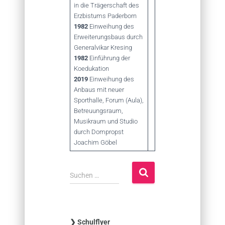
in die Trägerschaft des
Erzbistums Paderborn
1982
Einweihung des
Erweiterungsbaus durch
Generalvikar Kresing
1982
Einführung der
Koedukation
2019
Einweihung des
Anbaus mit neuer
Sporthalle, Forum (Aula),
Betreuungsraum,
Musikraum und Studio
durch Dompropst
Joachim Göbel
S
Suchen …
u
c
h
e
❯ Schulflyer