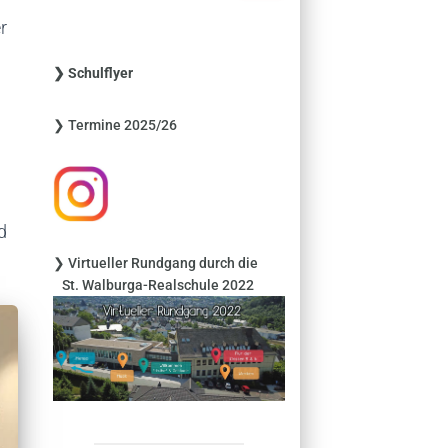
c
r
h
e
❯ Schulflyer
n
n
❯ Termine 2025/26
a
c
h
:
d
❯ Virtueller Rundgang durch die
St. Walburga-Realschule 2022