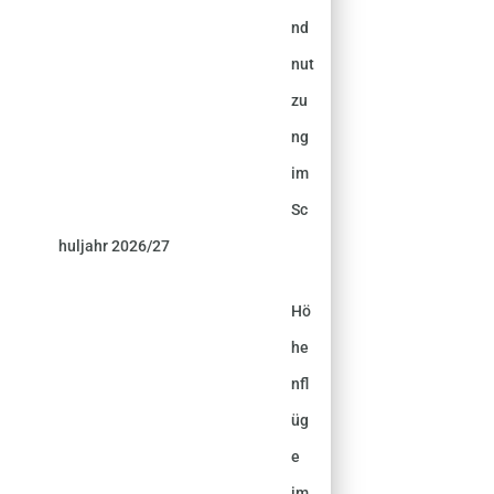
nd
nut
zu
ng
im
Sc
huljahr 2026/27
Hö
he
nfl
üg
e
im