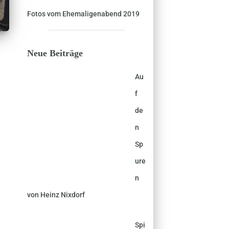
Fotos vom Ehemaligenabend 2019
Neue Beiträge
Au
f
de
n
Sp
ure
n
von Heinz Nixdorf
Spi