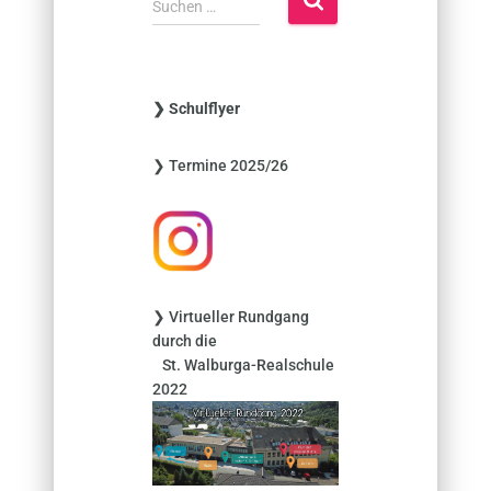
Suchen …
u
c
h
e
❯ Schulflyer
n
n
❯ Termine 2025/26
a
c
h
:
❯ Virtueller Rundgang
durch die
St. Walburga-Realschule
2022