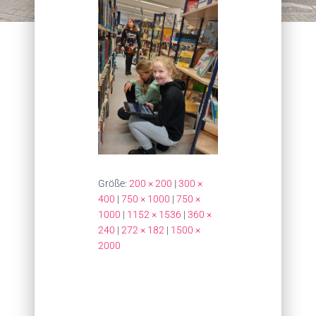
Größe:
200 × 200
|
300 ×
400
|
750 × 1000
|
750 ×
1000
|
1152 × 1536
|
360 ×
240
|
272 × 182
|
1500 ×
2000