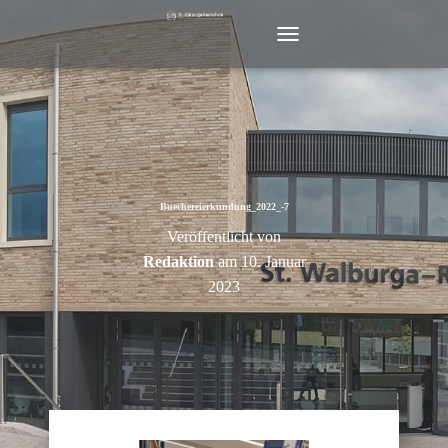
N
A
V
I
G
A
T
I
O
Buechereierkundung_2022_-7
N
Veröffentlicht von
U
M
Redaktion
am
10. Januar
S
2023
C
H
A
L
T
E
N