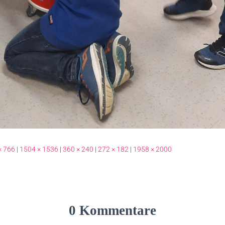
× 766
|
1504 × 1536
|
360 × 240
|
272 × 182
|
1958 × 2000
0 Kommentare