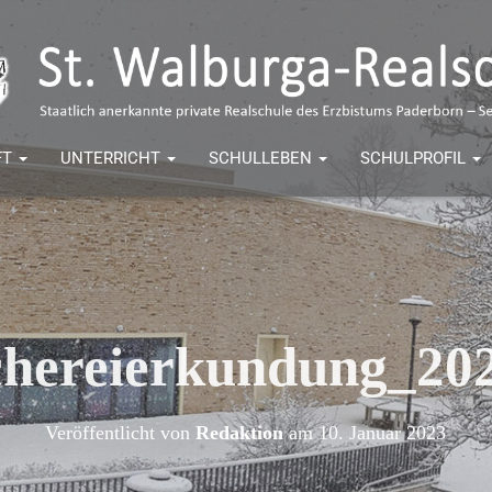
FT
UNTERRICHT
SCHULLEBEN
SCHULPROFIL
hereierkundung_20
Veröffentlicht von
Redaktion
am
10. Januar 2023