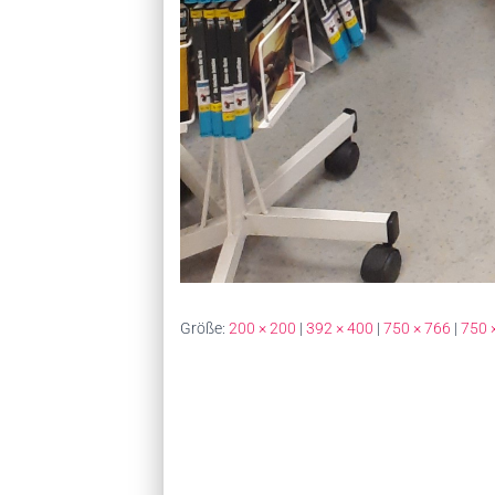
Größe:
200 × 200
|
392 × 400
|
750 × 766
|
750 