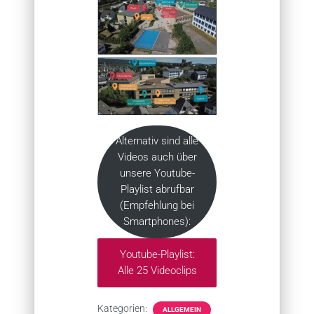
Alternativ sind alle
Videos auch über
unsere Youtube-
Playlist abrufbar
(Empfehlung bei
Smartphones):
Youtube-Playlist:
Alle 25 Videoclips
Kategorien:
ALLGEMEIN