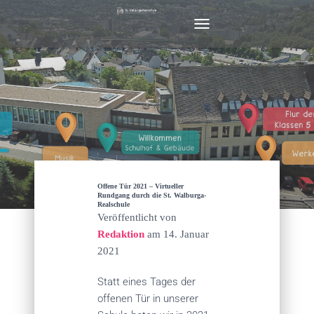
N
A
V
I
G
A
T
I
O
N
U
M
Offene Tür 2021 – Virtueller
S
Rundgang durch die St. Walburga-
Realschule
C
Veröffentlicht von
H
Redaktion
am
14. Januar
A
L
2021
T
E
Statt eines Tages der
N
offenen Tür in unserer