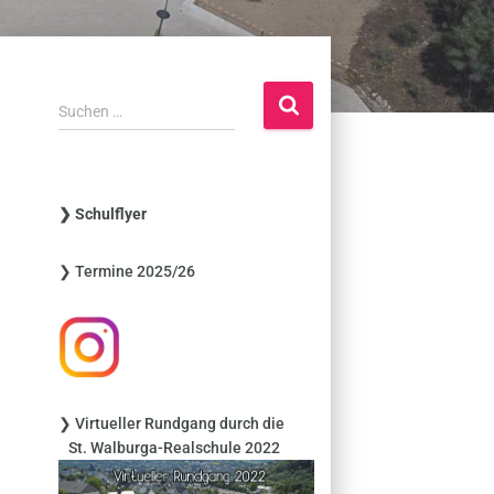
S
Suchen …
u
c
h
e
❯ Schulflyer
n
n
❯ Termine 2025/26
a
c
h
:
❯ Virtueller Rundgang durch die
St. Walburga-Realschule 2022