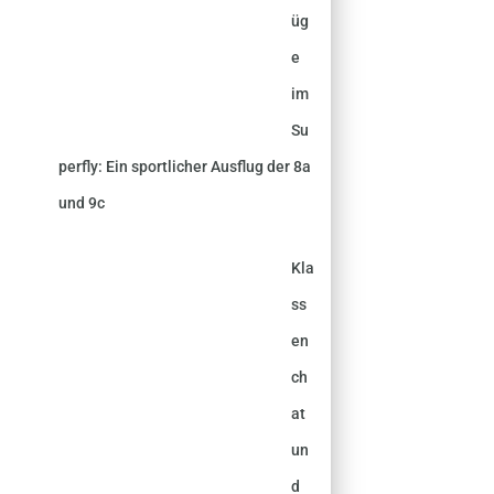
üg
e
im
Su
perfly: Ein sportlicher Ausflug der 8a
und 9c
Kla
ss
en
ch
at
un
d