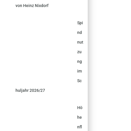
von Heinz Nixdorf
Spi
nd
nut
zu
ng
im
Sc
huljahr 2026/27
Hö
he
nfl