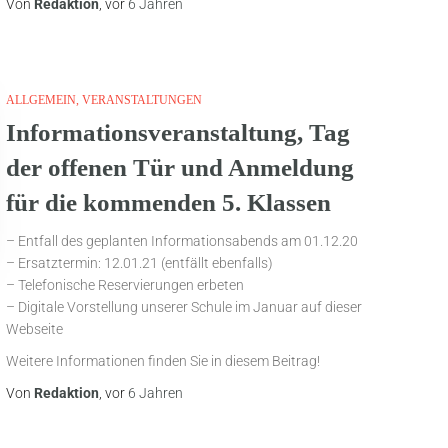
Von
Redaktion
, vor
6 Jahren
ALLGEMEIN
VERANSTALTUNGEN
Informationsveranstaltung, Tag
der offenen Tür und Anmeldung
für die kommenden 5. Klassen
– Entfall des geplanten Informationsabends am 01.12.20
– Ersatztermin: 12.01.21 (entfällt ebenfalls)
– Telefonische Reservierungen erbeten
– Digitale Vorstellung unserer Schule im Januar auf dieser
Webseite
Weitere Informationen finden Sie in diesem Beitrag!
Von
Redaktion
, vor
6 Jahren