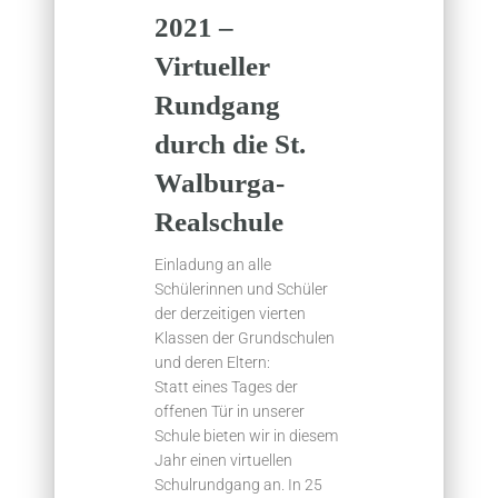
2021 –
Virtueller
Rundgang
durch die St.
Walburga-
Realschule
Einladung an alle
Schülerinnen und Schüler
der derzeitigen vierten
Klassen der Grundschulen
und deren Eltern:
Statt eines Tages der
offenen Tür in unserer
Schule bieten wir in diesem
Jahr einen virtuellen
Schulrundgang an. In 25