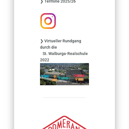
❯ Termine 2025/26
a
c
h
:
❯ Virtueller Rundgang
durch die
St. Walburga-Realschule
2022