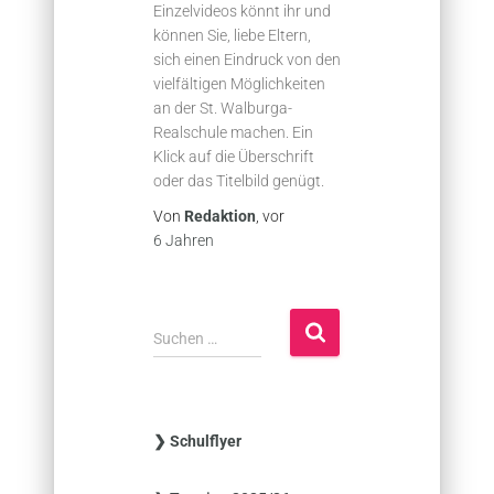
Einzelvideos könnt ihr und
können Sie, liebe Eltern,
sich einen Eindruck von den
vielfältigen Möglichkeiten
an der St. Walburga-
Realschule machen. Ein
Klick auf die Überschrift
oder das Titelbild genügt.
Von
Redaktion
, vor
6 Jahren
S
Suchen …
u
c
h
e
❯ Schulflyer
n
n