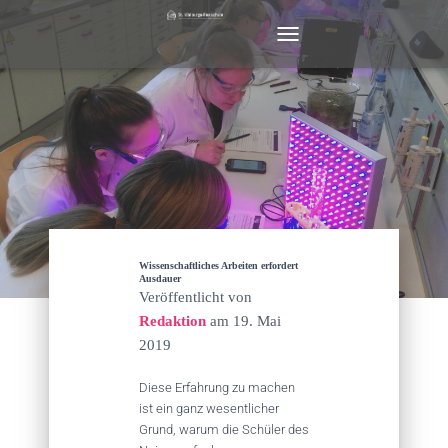
N
A
V
I
G
A
T
I
O
N
U
M
Wissenschaftliches Arbeiten erfordert
S
Ausdauer
Veröffentlicht von
C
H
Redaktion
am
19. Mai
A
2019
L
T
Diese Erfahrung zu machen
E
ist ein ganz wesentlicher
N
Grund, warum die Schüler des