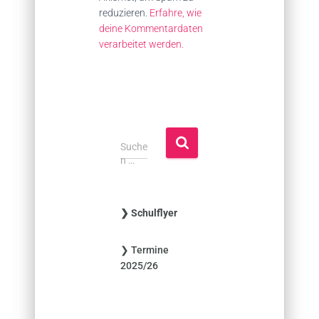
reduzieren.
Erfahre, wie
deine Kommentardaten
verarbeitet werden.
S
Suche
u
n …
c
h
e
❯ Schulflyer
n
n
❯ Termine
a
2025/26
c
h
: