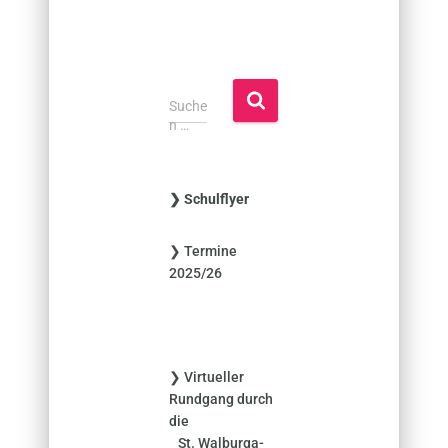
S
Suche
u
n …
c
h
e
❯ Schulflyer
n
n
❯ Termine
a
2025/26
c
h
:
❯ Virtueller
Rundgang durch
die
St. Walburga-