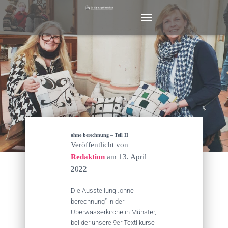
N
A
V
I
G
A
T
I
O
N
U
M
ohne berechnung – Teil II
S
Veröffentlicht von
C
Redaktion
am
13. April
H
2022
A
L
T
Die Ausstellung „ohne
E
berechnung“ in der
N
Überwasserkirche in Münster,
bei der unsere 9er Textilkurse