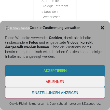
Stunden des
Biologieunterricht
s tauchten
Weiterlesen…
Cookie-Zustimmung verwalten
Diese Webseite verwendet
Cookies
, damit alle Inhalte
(insbesondere
Fotos
und eingebettete
Videos
)
korrekt
dargestellt werden können
. Ohne die Zustimmung zu
AUS DEM
bestimmten, technisch erforderlichen Cookies können einige
UNTERRICHT
Inhalte nicht angezeigt werden.
Klassen 6a
und 6b
AKZEPTIEREN
entdecken mit
der
ABLEHNEN
Lochkamera
die Physik des
EINSTELLUNGEN ANZEIGEN
Lichts
Cookie-Richtlinie
Impressum & Datenschutz
Impressum & Datenschutz
Die Klassen 6a
und 6b bauen im