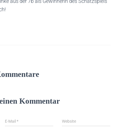
inke aus der 7b als Gewinnerin des Schätzspiels
ch!
Kommentare
 einen Kommentar
E-Mail
*
Website