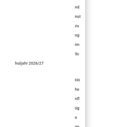
nd
nut
zu
ng
im
Sc
huljahr 2026/27
Hö
he
nfl
üg
e
im