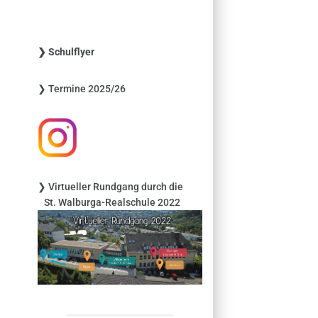
c
h
e
❯ Schulflyer
n
n
❯ Termine 2025/26
a
c
h
:
❯ Virtueller Rundgang durch die
St. Walburga-Realschule 2022