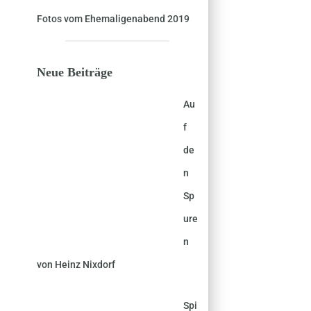
Fotos vom Ehemaligenabend 2019
Neue Beiträge
Au
f
de
n
Sp
ure
n
von Heinz Nixdorf
Spi