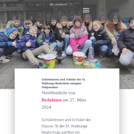
N
A
V
I
G
A
T
I
O
N
U
M
Schülerinnen und Schüler der St.
S
Walburga-Realschule reinigten
Stolpersteine
C
Veröffentlicht von
H
Redaktion
am
27. März
A
L
2024
T
E
Schülerinnen und Schüler der
N
Klasse 7b der St. Walburga-
Realschule setzten ein