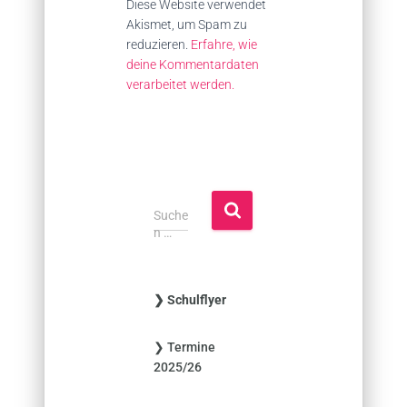
Diese Website verwendet
Akismet, um Spam zu
reduzieren.
Erfahre, wie
deine Kommentardaten
verarbeitet werden.
S
Suche
u
n …
c
h
e
❯ Schulflyer
n
n
❯ Termine
a
2025/26
c
h