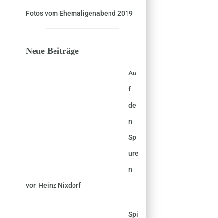
Fotos vom Ehemaligenabend 2019
Neue Beiträge
Au
f
de
n
Sp
ure
n
von Heinz Nixdorf
Spi