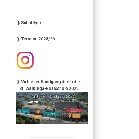
c
h
e
❯ Schulflyer
n
n
❯ Termine 2025/26
a
c
h
:
❯ Virtueller Rundgang durch die
St. Walburga-Realschule 2022