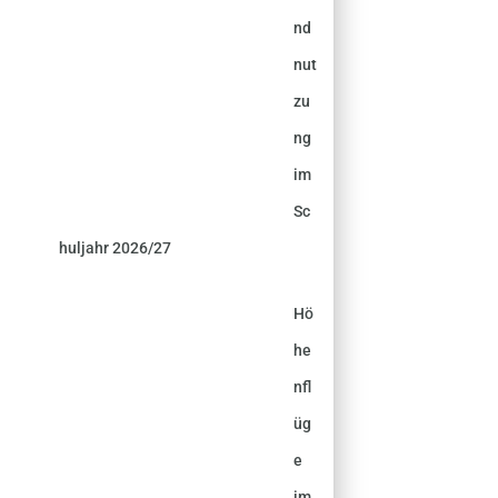
nd
nut
zu
ng
im
Sc
huljahr 2026/27
Hö
he
nfl
üg
e
im