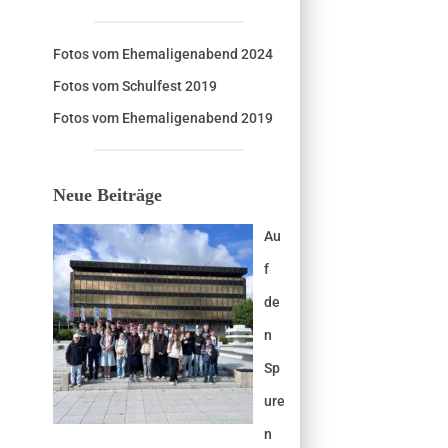
Fotos vom Ehemaligenabend 2024
Fotos vom Schulfest 2019
Fotos vom Ehemaligenabend 2019
Neue Beiträge
Au
f
de
n
Sp
ure
n