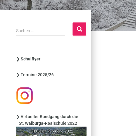
S
Suchen …
u
c
h
e
❯ Schulflyer
n
n
❯ Termine 2025/26
a
c
h
:
❯ Virtueller Rundgang durch die
St. Walburga-Realschule 2022