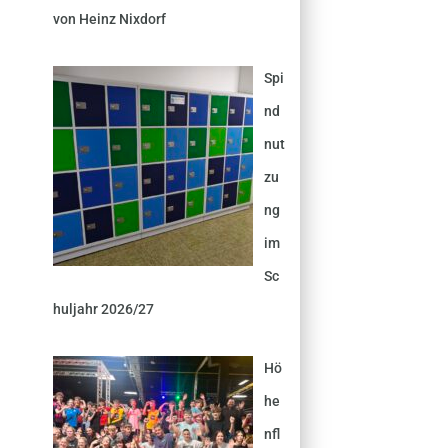
von Heinz Nixdorf
Spi
nd
nut
zu
ng
im
Sc
huljahr 2026/27
Hö
he
nfl