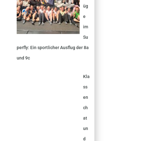
üg
e
im
Su
perfly: Ein sportlicher Ausflug der 8a
und 9c
Kla
ss
en
ch
at
un
d