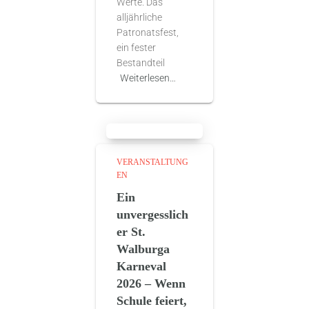
Werte. Das
alljährliche
Patronatsfest,
ein fester
Bestandteil
Weiterlesen…
VERANSTALTUNG
EN
Ein
unvergesslich
er St.
Walburga
Karneval
2026 – Wenn
Schule feiert,