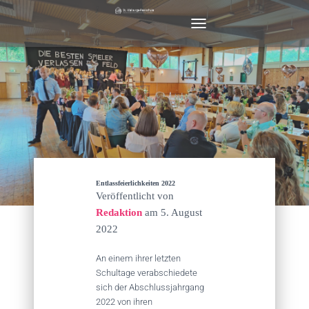
N
A
V
I
G
A
T
I
O
N
U
M
Entlassfeierlichkeiten 2022
S
Veröffentlicht von
C
Redaktion
am
5. August
H
2022
A
L
T
An einem ihrer letzten
E
Schultage verabschiedete
N
sich der Abschlussjahrgang
2022 von ihren