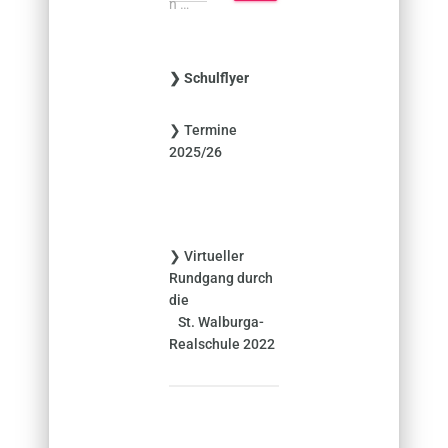
n …
c
h
e
❯ Schulflyer
n
n
❯ Termine
a
2025/26
c
h
:
❯ Virtueller
Rundgang durch
die
St. Walburga-
Realschule 2022