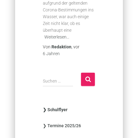
aufgrund der geltenden
Corona-Bestimmungen ins
Wasser, war auch einige
Zeit nicht klar, ob es
überhaupt eine
Weiterlesen…
Von
Redaktion
, vor
6 Jahren
S
Suchen …
u
c
h
e
❯ Schulflyer
n
n
❯ Termine 2025/26
a
c