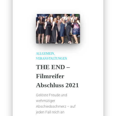
ALLGEMEIN
VERANSTALTUNGEN
THE END –
Filmreifer
Abschluss 2021
Gelöste Freude und
wehmütiger
Abschiedsschmerz – auf
jeden Fall reich an