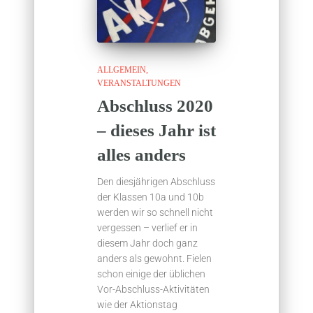
ALLGEMEIN
VERANSTALTUNGEN
Abschluss 2020
– dieses Jahr ist
alles anders
Den diesjährigen Abschluss
der Klassen 10a und 10b
werden wir so schnell nicht
vergessen – verlief er in
diesem Jahr doch ganz
anders als gewohnt. Fielen
schon einige der üblichen
Vor-Abschluss-Aktivitäten
wie der Aktionstag