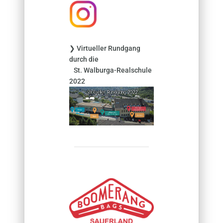
h
:
❯ Virtueller Rundgang
durch die
St. Walburga-Realschule
2022