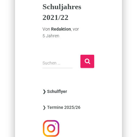
Schuljahres
2021/22
Von
Redaktion
, vor
5 Jahren
S
Suchen …
u
c
h
e
❯ Schulflyer
n
n
❯ Termine 2025/26
a
c
h
: