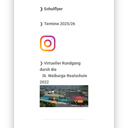
e
❯ Schulflyer
n
n
❯ Termine 2025/26
a
c
h
:
❯ Virtueller Rundgang
durch die
St. Walburga-Realschule
2022