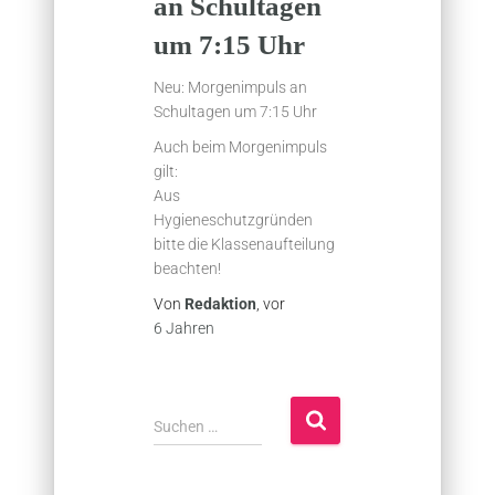
an Schultagen
um 7:15 Uhr
Neu: Morgenimpuls an
Schultagen um 7:15 Uhr
Auch beim Morgenimpuls
gilt:
Aus
Hygieneschutzgründen
bitte die Klassenaufteilung
beachten!
Von
Redaktion
, vor
6 Jahren
S
Suchen …
u
c
h