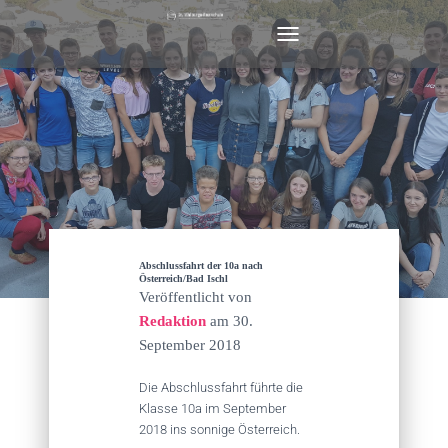
N
A
V
I
G
A
T
I
O
N
U
M
Abschlussfahrt der 10a nach
S
Österreich/Bad Ischl
Veröffentlicht von
C
H
Redaktion
am
30.
A
September 2018
L
T
Die Abschlussfahrt führte die
E
Klasse 10a im September
N
2018 ins sonnige Österreich.