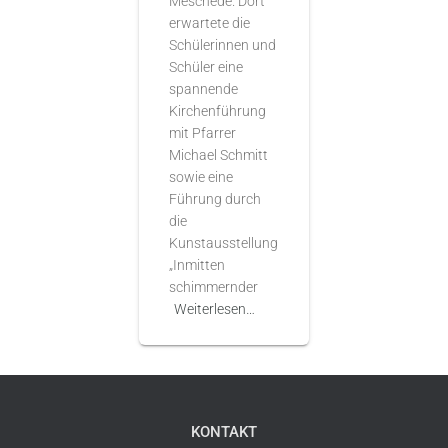
Meschede. Dort
erwartete die
Schülerinnen und
Schüler eine
spannende
Kirchenführung
mit Pfarrer
Michael Schmitt
sowie eine
Führung durch
die
Kunstausstellung
„Inmitten
schimmernder
Weiterlesen…
KONTAKT