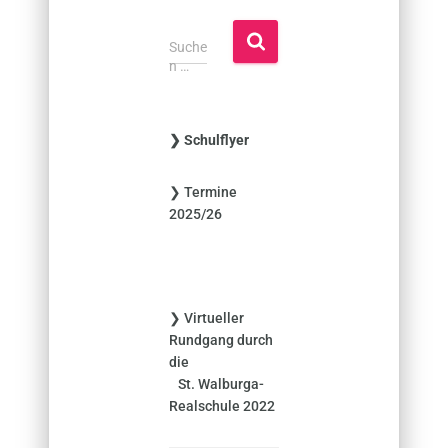
S
Suche
u
n …
c
h
e
❯ Schulflyer
n
n
❯ Termine
a
2025/26
c
h
:
❯ Virtueller
Rundgang durch
die
St. Walburga-
Realschule 2022