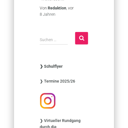
Von
Redaktion
, vor
8 Jahren
S
Suchen …
u
c
h
e
❯ Schulflyer
n
n
❯ Termine 2025/26
a
c
h
:
❯ Virtueller Rundgang
durch die