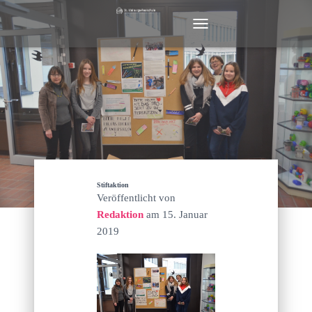
N
A
V
I
G
A
T
I
O
N
U
M
Stiftaktion
S
Veröffentlicht von
C
Redaktion
am
15. Januar
H
2019
A
L
T
E
N