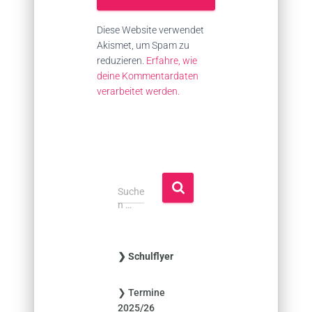
Diese Website verwendet
Akismet, um Spam zu
reduzieren.
Erfahre, wie
deine Kommentardaten
verarbeitet werden.
S
Suche
u
n …
c
h
e
❯ Schulflyer
n
n
❯ Termine
a
2025/26
c