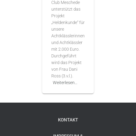
Club Meschede
unterstützt das
Projekt
„Heldenkunde“ für
unsere
Achtklässlerinnen
und Achtklässler
mit 2.000 Euro.
Durchgeführt
wird das Projekt
von Frau Dani
Ross (3.v.l.).
Weiterlesen…
KONTAKT