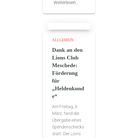
Weiterlesen…
ALLGEMEIN
Dank an den
Lions Club
Meschede:
Förderung
für
„Heldenkund
e“
Am Freitag, 6.
März, fand die
Übergabe eines
Spendenschecks
statt: Der Lions