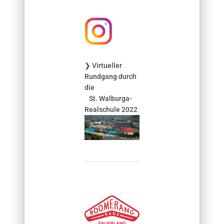
h
:
❯ Virtueller
Rundgang durch
die
St. Walburga-
Realschule 2022