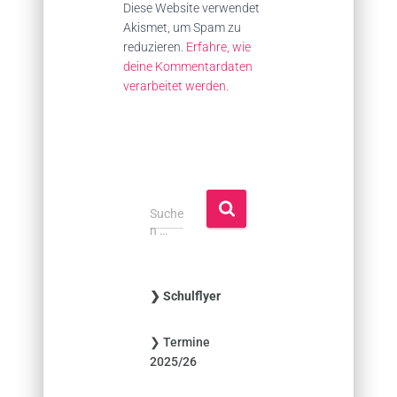
Diese Website verwendet
Akismet, um Spam zu
reduzieren.
Erfahre, wie
deine Kommentardaten
verarbeitet werden.
S
Suche
u
n …
c
h
e
❯ Schulflyer
n
n
❯ Termine
a
2025/26
c
h