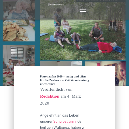
N
A
V
I
G
A
T
I
O
N
U
M
Patronatsfest 2020 – mutig und offen
S
für die Zeichen der Zeit Verantwortung
übernehmen
C
Veröffentlicht von
H
Redaktion
am
4. März
A
L
2020
T
E
Angelehnt an das Leben
N
unserer
Schulpatronin
, der
heiligen Walburga, haben wir