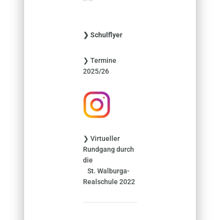
c
h
e
❯ Schulflyer
n
n
❯ Termine
a
2025/26
c
h
:
❯ Virtueller
Rundgang durch
die
St. Walburga-
Realschule 2022