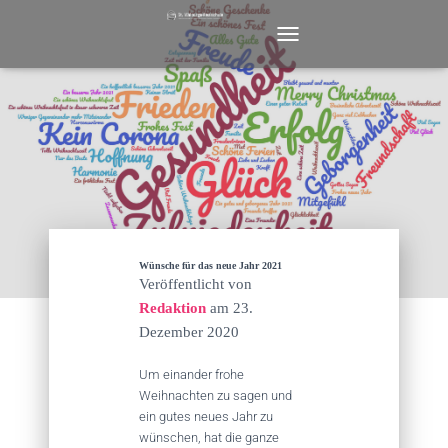
N
A
V
I
G
A
T
I
O
N
U
M
Wünsche für das neue Jahr 2021
S
Veröffentlicht von
C
Redaktion
am
23.
H
Dezember 2020
A
L
T
Um einander frohe
E
Weihnachten zu sagen und
N
ein gutes neues Jahr zu
wünschen, hat die ganze