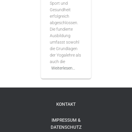
Sport und
Gesundheit
erfolgreich
abgeschlossen.
Die fundierte
Ausbildung
umfasst sowohl
die Grundlagen
der Yogalehre als
auch die
Weiterlesen…
KONTAKT
IMPRESSUM &
DATENSCHUTZ