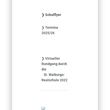
c
h
e
❯ Schulflyer
n
n
❯ Termine
a
2025/26
c
h
:
❯ Virtueller
Rundgang durch
die
St. Walburga-
Realschule 2022