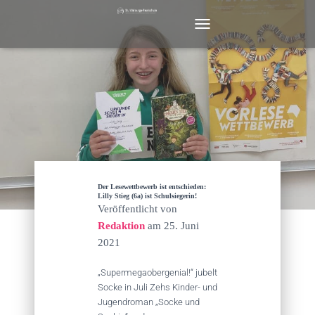
N
A
V
I
G
A
T
I
O
N
U
M
Der Lesewettbewerb ist entschieden:
S
Lilly Stieg (6a) ist Schulsiegerin!
Veröffentlicht von
C
H
Redaktion
am
25. Juni
A
2021
L
T
„Supermegaobergenial!“ jubelt
E
Socke in Juli Zehs Kinder- und
N
Jugendroman „Socke und