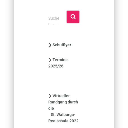
S
Suche
u
n …
c
h
e
❯ Schulflyer
n
n
❯ Termine
a
2025/26
c
h
:
❯ Virtueller
Rundgang durch
die
St. Walburga-
Realschule 2022