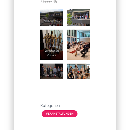
Klasse 9b
Verabschiedu
ng der
Kollegen/inne
n durch alle
Schüle mit
einem Tanz 2
Die
Wochen vor
verliehenen
der offiziellen
Oscars
Verabschiedu
ng
Verabschiede
ne
Kollegen/inne
n mit ihren
Partnern und
Schulleiter M.
Laumann
Kategorien:
VERANSTALTUNGEN