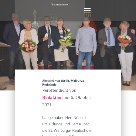
N
A
V
I
G
A
T
I
O
N
U
M
Abschied von der St. Walburga
S
Realschule
Veröffentlicht von
C
H
Redaktion
am
6. Oktober
A
2021
L
T
Lange haben Herr Nübold,
E
Frau Plugge und Herr Küper
N
die St. Walburga- Realschule