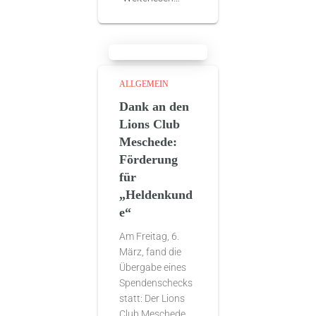
ALLGEMEIN
Dank an den
Lions Club
Meschede:
Förderung
für
„Heldenkund
e“
Am Freitag, 6.
März, fand die
Übergabe eines
Spendenschecks
statt: Der Lions
Club Meschede