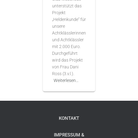
unterstützt das
Projekt
„Heldenkunde“ für
unsere
Achtklässlerinnen
und Achtklässler
mit 2.000 Euro.
Durchgeführt
wird das Projekt
von Frau Dani
Ross (3.v.l.).
Weiterlesen…
KONTAKT
IMPRESSUM &