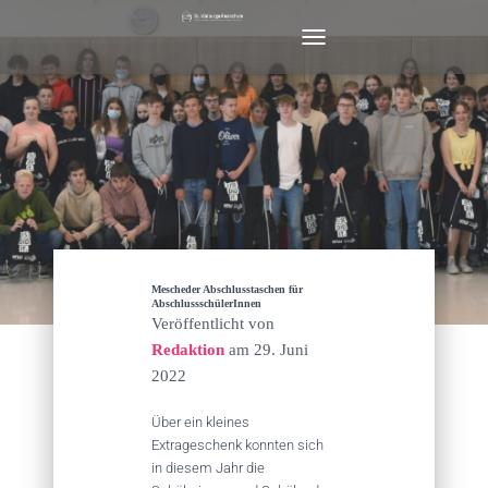
N
A
V
I
G
A
T
I
O
N
U
M
Mescheder Abschlusstaschen für
S
AbschlussschülerInnen
Veröffentlicht von
C
H
Redaktion
am
29. Juni
A
2022
L
T
Über ein kleines
E
Extrageschenk konnten sich
N
in diesem Jahr die