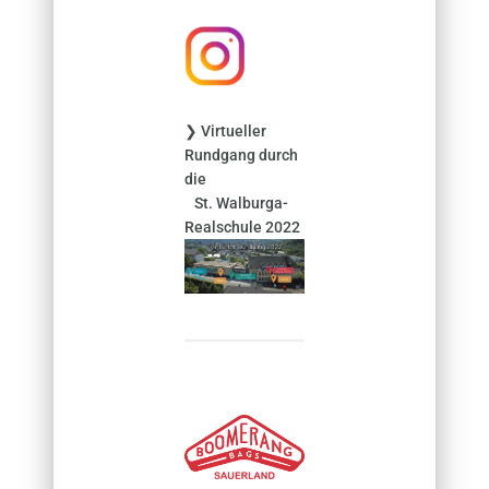
h
:
❯ Virtueller
Rundgang durch
die
St. Walburga-
Realschule 2022