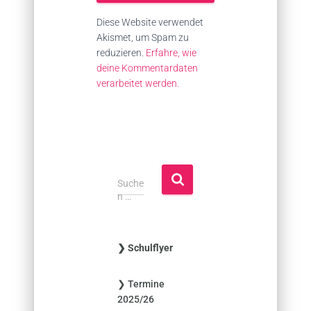
Diese Website verwendet
Akismet, um Spam zu
reduzieren.
Erfahre, wie
deine Kommentardaten
verarbeitet werden.
S
Suche
u
n …
c
h
e
❯ Schulflyer
n
n
❯ Termine
a
2025/26
c