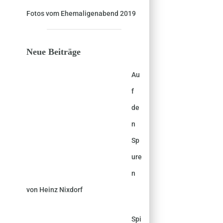
Fotos vom Ehemaligenabend 2019
Neue Beiträge
Au
f
de
n
Sp
ure
n
von Heinz Nixdorf
Spi