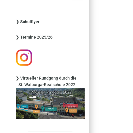
c
h
e
❯ Schulflyer
n
n
❯ Termine 2025/26
a
c
h
:
❯ Virtueller Rundgang durch die
St. Walburga-Realschule 2022