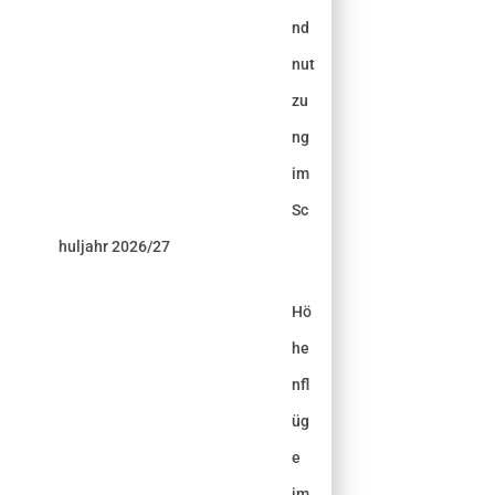
nd
nut
zu
ng
im
Sc
huljahr 2026/27
Hö
he
nfl
üg
e
im