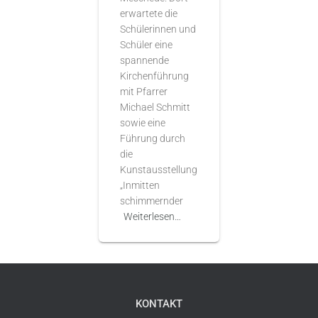
erwartete die
Schülerinnen und
Schüler eine
spannende
Kirchenführung
mit Pfarrer
Michael Schmitt
sowie eine
Führung durch
die
Kunstausstellung
„Inmitten
schimmernder
Weiterlesen…
KONTAKT