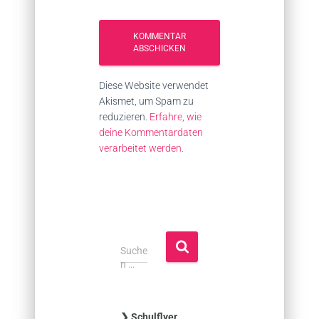
Diese Website verwendet
Akismet, um Spam zu
reduzieren.
Erfahre, wie
deine Kommentardaten
verarbeitet werden.
S
Suche
u
n …
c
h
e
❯ Schulflyer