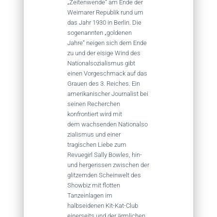
„Zeitenwende“ am Ende der
Weimarer Republik rund um
das Jahr 1930 in Berlin. Die
sogenannten „goldenen
Jahre“ neigen sich dem Ende
zu und der eisige Wind des
Nationalsozialismus gibt
einen Vorgeschmack auf das
Grauen des 3. Reiches. Ein
amerikanischer Journalist bei
seinen Recherchen
konfrontiert wird mit
dem wachsenden Nationalso
zialismus und einer
tragischen Liebe zum
Revuegirl Sally Bowles, hin-
und hergerissen zwischen der
glitzernden Scheinwelt des
Showbiz mit flotten
Tanzeinlagen im
halbseidenen Kit-Kat-Club
einerseits und der ärmlichen