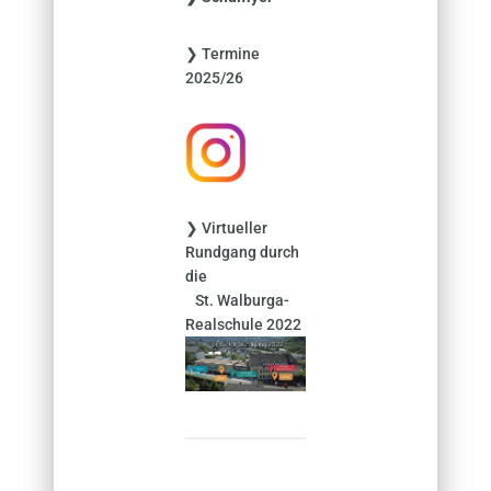
n
n
❯ Termine
a
2025/26
c
h
:
❯ Virtueller
Rundgang durch
die
St. Walburga-
Realschule 2022