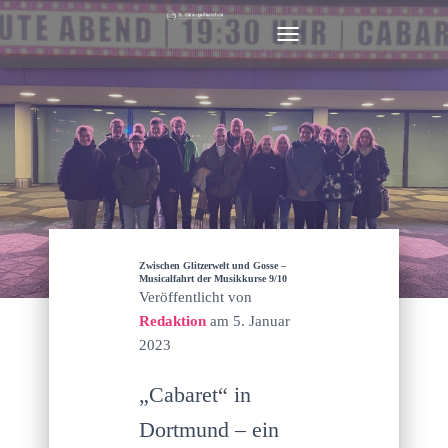
N
A
V
I
G
A
T
I
O
N
U
M
Zwischen Glitzerwelt und Gosse –
S
Musicalfahrt der Musikkurse 9/10
Veröffentlicht von
C
H
Redaktion
am
5. Januar
A
2023
L
T
„Cabaret“ in
E
N
Dortmund – ein