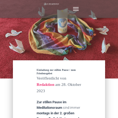
N
A
V
I
G
A
T
I
O
N
U
M
Einladung zur stillen Pause / zum
S
Friedensgebet
Veröffentlicht von
C
H
Redaktion
am
28. Oktober
A
2023
L
T
Zur stillen
Pause im
E
Meditationsraum
sind immer
N
montags in der 2. großen