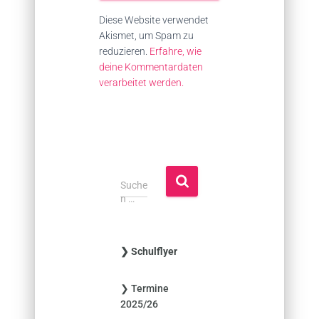
Diese Website verwendet
Akismet, um Spam zu
reduzieren.
Erfahre, wie
deine Kommentardaten
verarbeitet werden.
S
Suche
u
n …
c
h
e
❯ Schulflyer
n
n
❯ Termine
a
2025/26
c