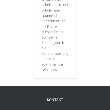
Schülerinnen und
Schüler eine
spannende
Kirchenführung
mit Pfarrer
Michael Schmitt
sowie eine
Führung durch
die
Kunstausstellung
„Inmitten
schimmernder
Weiterlesen…
KONTAKT