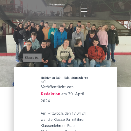
N
A
V
I
G
A
T
I
O
N
U
M
Holiday on ice? – Nein, Schulzeit “on
S
ice”!
Veröffentlicht von
C
H
Redaktion
am
30. April
A
2024
L
T
Am Mittwoch, den 17.04.24
E
war die Klasse 9a mit ihrer
N
Klassenlehrerin Frau