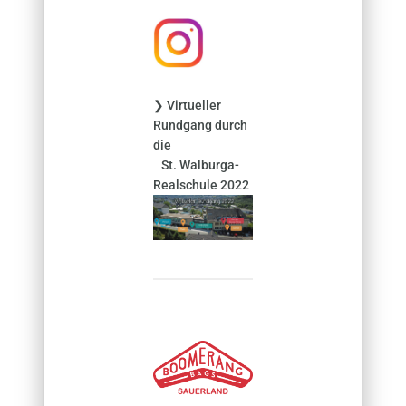
h
:
❯ Virtueller
Rundgang durch
die
St. Walburga-
Realschule 2022