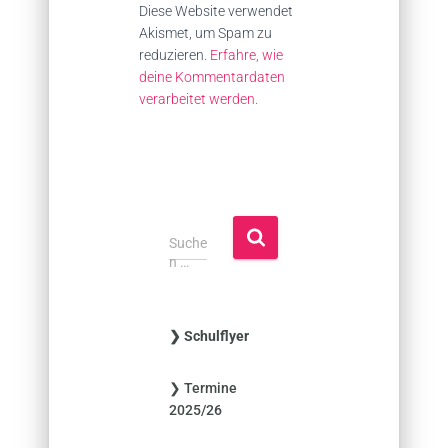
Diese Website verwendet
Akismet, um Spam zu
reduzieren.
Erfahre, wie
deine Kommentardaten
verarbeitet werden.
S
Suche
u
n …
c
h
e
❯ Schulflyer
n
n
❯ Termine
a
2025/26
c
h