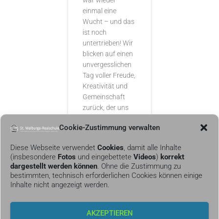
war wieder
einmal eine
Wucht – und das
ist noch
untertrieben! Wir
blicken auf einen
unvergesslichen
Tag voller Freude,
Kreativität und
Gemeinschaft
zurück, der uns
noch lange in
Cookie-Zustimmung verwalten
Weiterlesen…
Diese Webseite verwendet
Cookies
, damit alle Inhalte
(insbesondere
Fotos
und eingebettete
Videos
)
korrekt
dargestellt werden können
. Ohne die Zustimmung zu
bestimmten, technisch erforderlichen Cookies können einige
Inhalte nicht angezeigt werden.
KONTAKT
AKZEPTIEREN
IMPRESSUM &