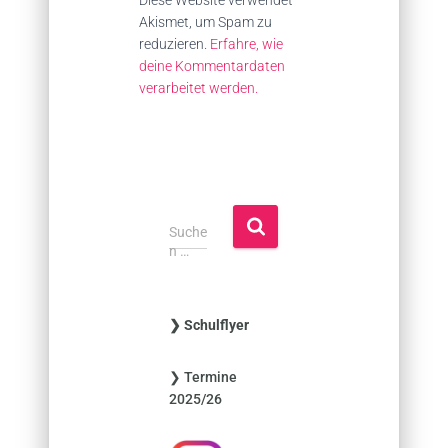
Akismet, um Spam zu
reduzieren.
Erfahre, wie
deine Kommentardaten
verarbeitet werden.
S
Suche
u
n …
c
h
e
❯ Schulflyer
n
n
❯ Termine
a
2025/26
c
h
: