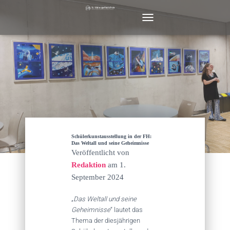
N
A
V
I
G
A
T
I
O
N
U
M
Schülerkunstausstellung in der FH:
S
Das Weltall und seine Geheimnisse
Veröffentlicht von
C
H
Redaktion
am
1.
A
September 2024
L
T
„
Das Weltall und seine
E
Geheimnisse
“ lautet das
N
Thema der diesjährigen